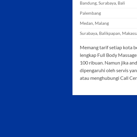
Bandung, Surabaya, Bali
Palembang
Medan, Malang
Surabaya, Balikpapan, Makass
Memang tarif setiap kota b
lengkap Full Body Massage 
100 ribuan. Namun jika and
dipengaruhi oleh servis ya
atau menghubungi Call Cen