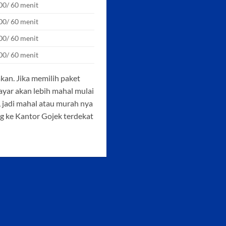
00/ 60 menit
00/ 60 menit
00/ 60 menit
00/ 60 menit
kan. Jika memilih paket
ayar akan lebih mahal mulai
 jadi mahal atau murah nya
ng ke Kantor Gojek terdekat